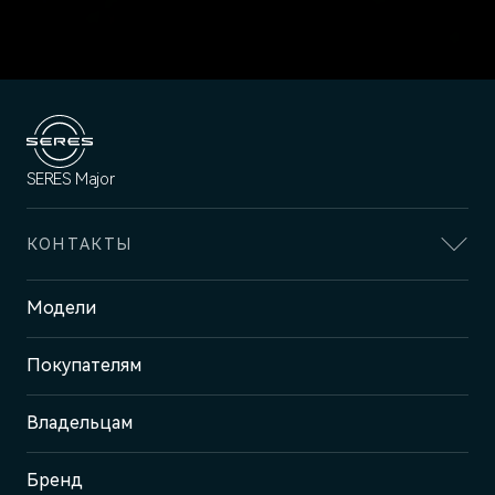
SERES Major
КОНТАКТЫ
Адрес
Модели
Москва, ул. Маршала Прошлякова,
д. 13
Покупателям
Отдел продаж и сервиса
+7 (495) 445-61-10
Владельцам
Бренд