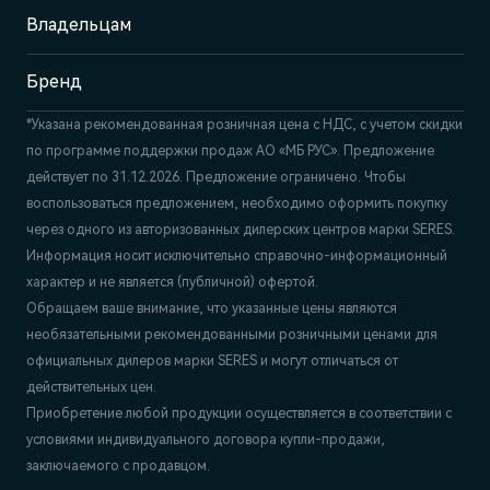
+7 (495) 445-61-10
Владельцам
Бренд
*Указана рекомендованная розничная цена c НДС, с учетом скидки
по программе поддержки продаж АО «МБ РУС». Предложение
действует по 31.12.2026. Предложение ограничено. Чтобы
воспользоваться предложением, необходимо оформить покупку
через одного из авторизованных дилерских центров марки SERES.
Информация носит исключительно справочно-информационный
характер и не является (публичной) офертой.
Обращаем ваше внимание, что указанные цены являются
необязательными рекомендованными розничными ценами для
официальных дилеров марки SERES и могут отличаться от
действительных цен.
Приобретение любой продукции осуществляется в соответствии с
условиями индивидуального договора купли-продажи,
заключаемого с продавцом.