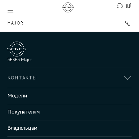
MAJOR
SERES Major
КОНТАКТЫ
Адрес
Модели
Москва, ул. Маршала Прошлякова,
д. 13
Покупателям
Отдел продаж и сервиса
+7 (495) 445-61-10
Владельцам