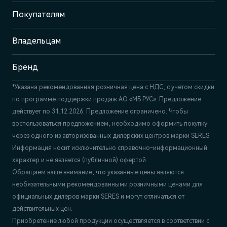
д. 13
Покупателям
Отдел продаж и сервиса
+7 (495) 445-61-10
Владельцам
Бренд
*Указана рекомендованная розничная цена c НДС, с учетом скидки
по программе поддержки продаж АО «МБ РУС». Предложение
действует по 31.12.2026. Предложение ограничено. Чтобы
воспользоваться предложением, необходимо оформить покупку
через одного из авторизованных дилерских центров марки SERES.
Информация носит исключительно справочно-информационный
характер и не является (публичной) офертой.
Обращаем ваше внимание, что указанные цены являются
необязательными рекомендованными розничными ценами для
официальных дилеров марки SERES и могут отличаться от
действительных цен.
Приобретение любой продукции осуществляется в соответствии с