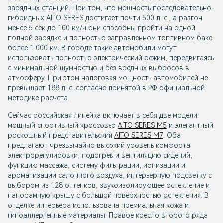
зарядных станций. При том, что мощность последовательно-
гибридных AITO SERES достигает почти 500 л. с., а разгон
менее 5 сек до 100 км/ч они способны пройти на одной
полной зарядке и полностью заправленном топливном баке
более 1 000 км. В городе такие автомобили могут
использовать полностью электрический режим, передвигаясь
с минимальной шумностью и без вредных выбросов в
атмосферу. При этом налоговая мощность автомобилей не
превышает 188 л. с. согласно принятой в РФ официальной
методике расчета.
Сейчас российская линейка включает в себя две модели:
мощный спортивный кроссовер
AITO SERES M5
и элегантный
роскошный представительский
AITO SERES M7
. Оба
предлагают чрезвычайно высокий уровень комфорта:
электрорегулировки, подогрев и вентиляцию сидений,
функцию массажа, систему фильтрации, ионизации и
ароматизации салонного воздуха, интерьерную подсветку с
выбором из 128 оттенков, звукоизолирующее остекление и
панорамную крышу с большой поверхностью остекления. В
отделке интерьера использована премиальная кожа и
гипоаллергенные материалы. Правое кресло второго ряда