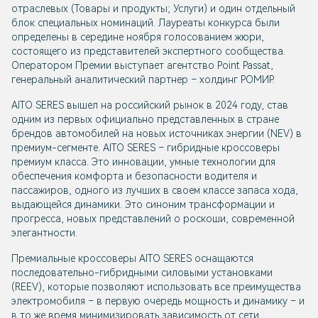
отраслевых (Товары и продукты; Услуги) и один отдельный
блок специальных номинаций. Лауреаты конкурса были
определены в середине ноября голосованием жюри,
состоящего из представителей экспертного сообщества.
Оператором Премии выступает агентство Point Passat,
генеральный аналитический партнер – холдинг РОМИР.
AITO SERES вышел на российский рынок в 2024 году, став
одним из первых официально представленных в стране
брендов автомобилей на новых источниках энергии (NEV) в
премиум-сегменте. AITO SERES – гибридные кроссоверы
премиум класса. Это инновации, умные технологии для
обеспечения комфорта и безопасности водителя и
пассажиров, одного из лучших в своем классе запаса хода,
выдающейся динамики. Это синоним трансформации и
прогресса, новых представлений о роскоши, современной
элегантности.
Премиальные кроссоверы AITO SERES оснащаются
последовательно-гибридными силовыми установками
(REEV), которые позволяют использовать все преимущества
электромобиля – в первую очередь мощность и динамику – и
в то же время минимизировать зависимость от сети