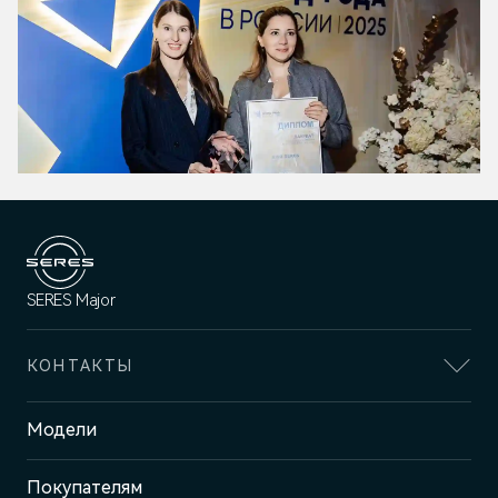
SERES Major
КОНТАКТЫ
Адрес
Модели
Москва, ул. Маршала Прошлякова,
д. 13
Покупателям