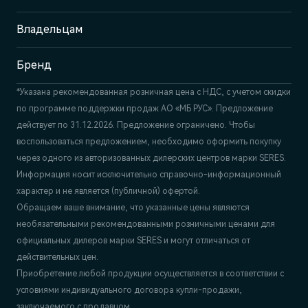
Отдел продаж и сервиса
+7 (495) 445-61-10
Владельцам
Бренд
*Указана рекомендованная розничная цена c НДС, с учетом скидки
по программе поддержки продаж АО «МБ РУС». Предложение
действует по 31.12.2026. Предложение ограничено. Чтобы
воспользоваться предложением, необходимо оформить покупку
через одного из авторизованных дилерских центров марки SERES.
Информация носит исключительно справочно-информационный
характер и не является (публичной) офертой.
Обращаем ваше внимание, что указанные цены являются
необязательными рекомендованными розничными ценами для
официальных дилеров марки SERES и могут отличаться от
действительных цен.
Приобретение любой продукции осуществляется в соответствии с
условиями индивидуального договора купли-продажи,
заключаемого с продавцом.