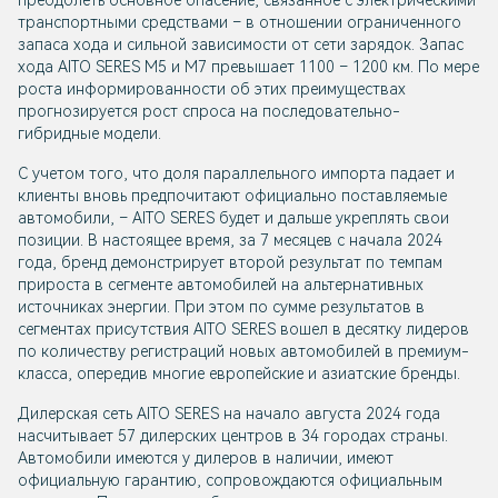
преодолеть основное опасение, связанное с электрическими
транспортными средствами – в отношении ограниченного
запаса хода и сильной зависимости от сети зарядок. Запас
хода AITO SERES M5 и М7 превышает 1100 – 1200 км. По мере
роста информированности об этих преимуществах
прогнозируется рост спроса на последовательно-
гибридные модели.
С учетом того, что доля параллельного импорта падает и
клиенты вновь предпочитают официально поставляемые
автомобили, – AITO SERES будет и дальше укреплять свои
позиции. В настоящее время, за 7 месяцев с начала 2024
года, бренд демонстрирует второй результат по темпам
прироста в сегменте автомобилей на альтернативных
источниках энергии. При этом по сумме результатов в
сегментах присутствия AITO SERES вошел в десятку лидеров
по количеству регистраций новых автомобилей в премиум-
класса, опередив многие европейские и азиатские бренды.
Дилерская сеть AITO SERES на начало августа 2024 года
насчитывает 57 дилерских центров в 34 городах страны.
Автомобили имеются у дилеров в наличии, имеют
официальную гарантию, сопровождаются официальным