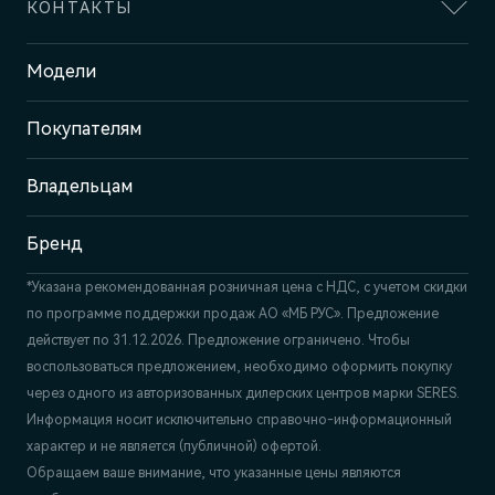
КОНТАКТЫ
Адрес
Модели
Москва, ул. Маршала Прошлякова,
д. 13
Покупателям
Отдел продаж и сервиса
+7 (495) 445-61-10
Владельцам
Бренд
*Указана рекомендованная розничная цена c НДС, с учетом скидки
по программе поддержки продаж АО «МБ РУС». Предложение
действует по 31.12.2026. Предложение ограничено. Чтобы
воспользоваться предложением, необходимо оформить покупку
через одного из авторизованных дилерских центров марки SERES.
Информация носит исключительно справочно-информационный
характер и не является (публичной) офертой.
Обращаем ваше внимание, что указанные цены являются