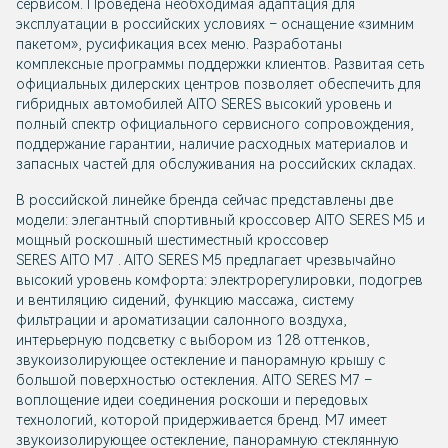
сервисом. Проведена необходимая адаптация для
эксплуатации в российских условиях – оснащение «зимним
пакетом», русификация всех меню. Разработаны
комплексные программы поддержки клиентов. Развитая сеть
официальных дилерских центров позволяет обеспечить для
гибридных автомобилей AITO SERES высокий уровень и
полный спектр официального сервисного сопровождения,
поддержание гарантии, наличие расходных материалов и
запасных частей для обслуживания на российских складах.
В российской линейке бренда сейчас представлены две
модели: элегантный спортивный кроссовер AITO SERES M5 и
мощный роскошный шестиместный кроссовер
SERES AITO M7 . AITO SERES M5 предлагает чрезвычайно
высокий уровень комфорта: электрорегулировки, подогрев
и вентиляцию сидений, функцию массажа, систему
фильтрации и ароматизации салонного воздуха,
интерьерную подсветку с выбором из 128 оттенков,
звукоизолирующее остекление и панорамную крышу с
большой поверхностью остекления. AITO SERES M7 –
воплощение идеи соединения роскоши и передовых
технологий, которой придерживается бренд. М7 имеет
звукоизолирующее остекление, панорамную стеклянную