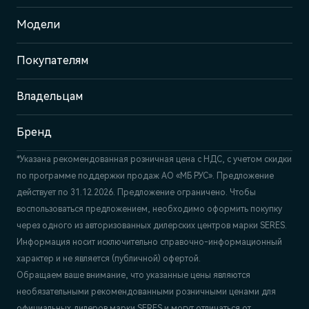
Адрес
Модели
Москва, ул. Маршала Прошлякова,
д. 13
Покупателям
Отдел продаж и сервиса
+7 (495) 445-61-10
Владельцам
Бренд
*Указана рекомендованная розничная цена c НДС, с учетом скидки
по программе поддержки продаж АО «МБ РУС». Предложение
действует по 31.12.2026. Предложение ограничено. Чтобы
воспользоваться предложением, необходимо оформить покупку
через одного из авторизованных дилерских центров марки SERES.
Информация носит исключительно справочно-информационный
характер и не является (публичной) офертой.
Обращаем ваше внимание, что указанные цены являются
необязательными рекомендованными розничными ценами для
официальных дилеров марки SERES и могут отличаться от