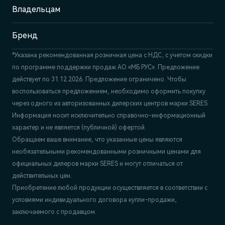
+7 (495) 445-61-10
Владельцам
Бренд
*Указана рекомендованная розничная цена c НДС, с учетом скидки
по программе поддержки продаж АО «МБ РУС». Предложение
действует по 31.12.2026. Предложение ограничено. Чтобы
воспользоваться предложением, необходимо оформить покупку
через одного из авторизованных дилерских центров марки SERES.
Информация носит исключительно справочно-информационный
характер и не является (публичной) офертой.
Обращаем ваше внимание, что указанные цены являются
необязательными рекомендованными розничными ценами для
официальных дилеров марки SERES и могут отличаться от
действительных цен.
Приобретение любой продукции осуществляется в соответствии с
условиями индивидуального договора купли-продажи,
заключаемого с продавцом.