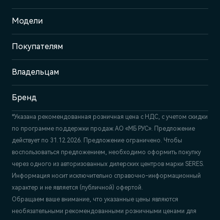
Адрес
Модели
Москва, ул. Маршала Прошлякова,
д. 13
Покупателям
Отдел продаж и сервиса
+7 (495) 445-61-10
Владельцам
Бренд
*Указана рекомендованная розничная цена c НДС, с учетом скидки
по программе поддержки продаж АО «МБ РУС». Предложение
действует по 31.12.2026. Предложение ограничено. Чтобы
воспользоваться предложением, необходимо оформить покупку
через одного из авторизованных дилерских центров марки SERES.
Информация носит исключительно справочно-информационный
характер и не является (публичной) офертой.
Обращаем ваше внимание, что указанные цены являются
необязательными рекомендованными розничными ценами для