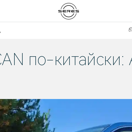
д
N по-китайски: 